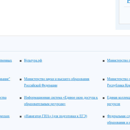
ственных
Культура.рф
Министерство 
ование"
Министерство науки и высшего образования
Министерство о
Российской Федерации
Республики К
ства
Информационная система «Единое окно доступа к
Единая коллек
образовательным ресурсам»
ресурсов
ческих
«Навигатор ГИА» (для подготовки к ЕГЭ)
Федеральная сл
образования и 