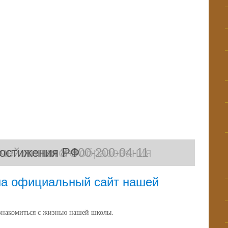
полнительного образования
чей линии 8-800-200-04-11
остижения РФ
на официальный сайт нашей
знакомиться с жизнью нашей школы.