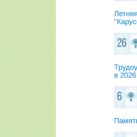
Летня
"Карус
26
Трудо
в 2026
6
Памят