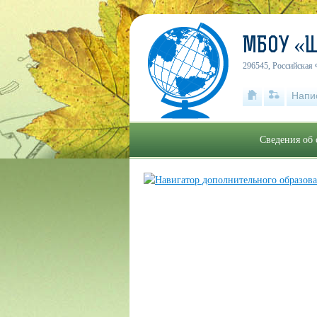
МБОУ «
296545, Российская 
Напи
Сведения об 