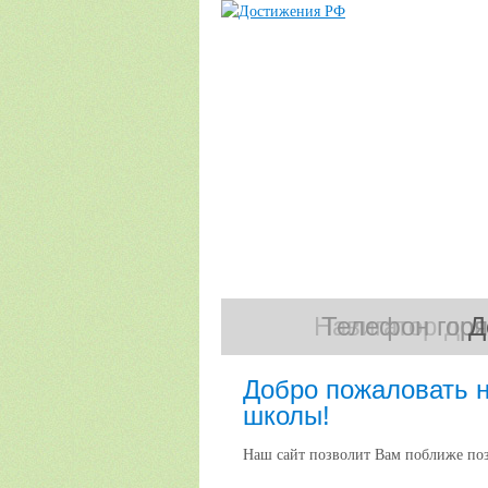
Навигатор до
Телефон горя
Д
Добро пожаловать 
школы!
Наш сайт позволит Вам поближе по